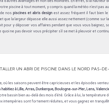
ra d’autres avantages et non des moindres. En effet, si la hauteur d
 votre piscine à tout moment, y compris quand la météo n’est pas au
n de nos
piscines et abris design
est assez fréquent il faut bien le
u et que la largeur dépasse elle aussi assez nettement (comme sur la
it pour y déposer vos affaires pendant que vous vous baignez, so
 quoi ne pas devoir vous précipiter s’il se met à pleuvoir et continu
ALLER UN ABRI DE PISCINE DANS LE NORD PAS-DE-
 où les saisons peuvent être capricieuses et les épisodes venteux
habitiez à Lille, Arras, Dunkerque, Boulogne-sur-Mer, Lens, Valen
otre bassin bien au-delà des mois d’été. Grâce à lui, la température 
ux intempéries sont fortement réduites, et vous gagnez en tranquillit