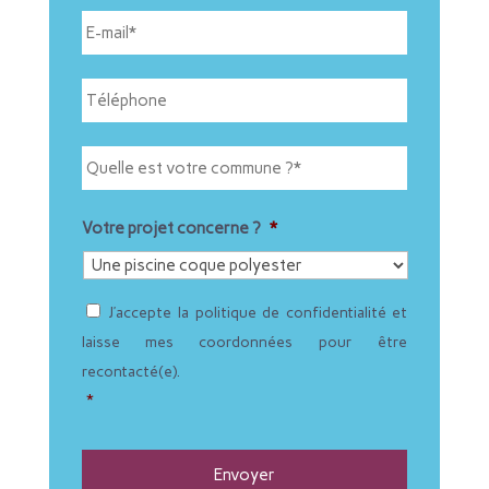
*
E
-
m
a
T
i
é
l
l
*
é
Q
Ville
p
u
h
e
o
l
n
l
Votre projet concerne ?
*
e
e
*
e
s
R
t
J’accepte la politique de confidentialité et
G
v
P
laisse mes coordonnées pour être
o
D
t
recontacté(e).
*
r
*
e
c
o
m