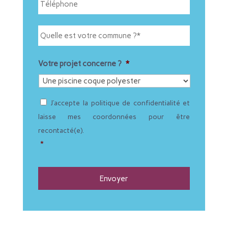
é
l
l
*
é
Q
Ville
p
u
h
e
o
l
n
l
Votre projet concerne ?
*
e
e
*
e
s
R
t
J’accepte la politique de confidentialité et
G
v
P
laisse mes coordonnées pour être
o
D
t
recontacté(e).
*
r
*
e
c
o
m
m
u
n
e
?