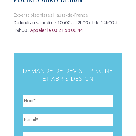
PISCINES ABRIS DESIGN
Experts piscinistes Hauts-de-France
Du lundi au samedi de 10h00 à 12h00 et de 14h00 à
19h00 :
Appeler le 03 21 58 00 44
DEMANDE DE DEVIS – PISCINE
ET ABRIS DESIGN
N
o
m
*
E
-
m
a
T
i