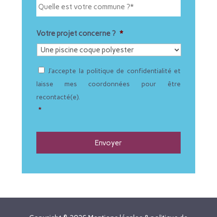
p
u
h
e
o
l
n
l
Votre projet concerne ?
*
e
e
*
e
s
R
t
J’accepte la politique de confidentialité et
G
v
P
laisse mes coordonnées pour être
o
D
t
recontacté(e).
*
r
*
e
c
o
m
m
u
n
e
?
*