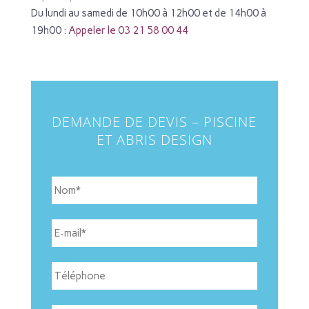
Du lundi au samedi de 10h00 à 12h00 et de 14h00 à
19h00 :
Appeler le 03 21 58 00 44
DEMANDE DE DEVIS – PISCINE
ET ABRIS DESIGN
N
o
m
*
E
-
m
a
T
i
é
l
l
*
é
Q
Ville