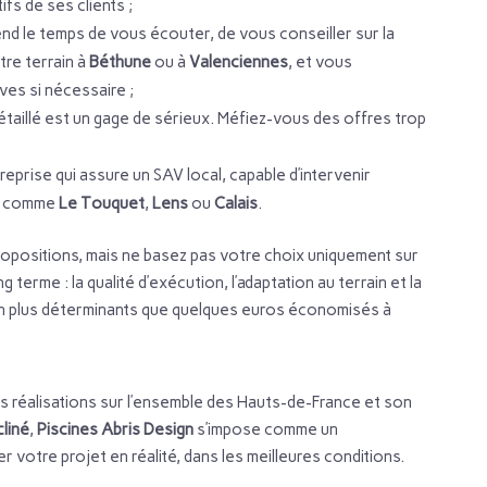
ifs de ses clients ;
end le temps de vous écouter, de vous conseiller sur la
tre terrain à
Béthune
ou à
Valenciennes
, et vous
es si nécessaire ;
détaillé est un gage de sérieux. Méfiez-vous des offres trop
eprise qui assure un SAV local, capable d’intervenir
es comme
Le Touquet
,
Lens
ou
Calais
.
ropositions, mais ne basez pas votre choix uniquement sur
 terme : la qualité d’exécution, l’adaptation au terrain et la
ien plus déterminants que quelques euros économisés à
 réalisations sur l’ensemble des Hauts-de-France et son
cliné
,
Piscines Abris Design
s’impose comme un
 votre projet en réalité, dans les meilleures conditions.