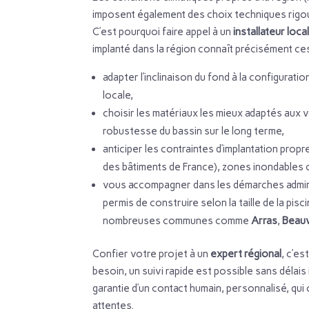
imposent également des choix techniques rigoureu
C’est pourquoi faire appel à un
installateur loca
implanté dans la région connaît précisément ces 
adapter l’inclinaison du fond à la configurati
locale,
choisir les matériaux les mieux adaptés aux var
robustesse du bassin sur le long terme,
anticiper les contraintes d’implantation pro
des bâtiments de France), zones inondables
vous accompagner dans les démarches adminis
permis de construire selon la taille de la pi
nombreuses communes comme
Arras
,
Beauv
Confier votre projet à un
expert régional
, c’es
besoin, un suivi rapide est possible sans délais
garantie d’un contact humain, personnalisé, qui
attentes.