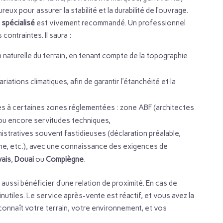
x pour assurer la stabilité et la durabilité de l’ouvrage.
l spécialisé
est vivement recommandé. Un professionnel
contraintes. Il saura :
on naturelle du terrain, en tenant compte de la topographie
iations climatiques, afin de garantir l’étanchéité et la
pres à certaines zones réglementées : zone ABF (architectes
 ou encore servitudes techniques,
tratives souvent fastidieuses (déclaration préalable,
scine, etc.), avec une connaissance des exigences de
ais
,
Douai
ou
Compiègne
.
t aussi bénéficier d’une relation de proximité. En cas de
 inutiles. Le service après-vente est réactif, et vous avez la
 connaît votre terrain, votre environnement, et vos