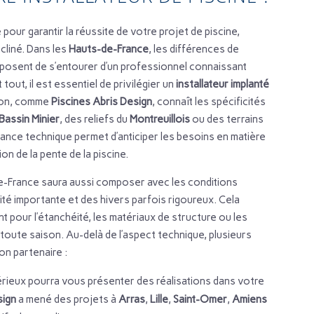
 pour garantir la réussite de votre projet de piscine,
ncliné. Dans les
Hauts-de-France
, les différences de
imposent de s’entourer d’un professionnel connaissant
tout, il est essentiel de privilégier un
installateur implanté
gion, comme
Piscines Abris Design
, connaît les spécificités
Bassin Minier
, des reliefs du
Montreuillois
ou des terrains
ance technique permet d’anticiper les besoins en matière
on de la pente de la piscine.
de-France saura aussi composer avec les conditions
ité importante et des hivers parfois rigoureux. Cela
 pour l’étanchéité, les matériaux de structure ou les
n toute saison. Au-delà de l’aspect technique, plusieurs
on partenaire :
rieux pourra vous présenter des réalisations dans votre
sign
a mené des projets à
Arras
,
Lille
,
Saint-Omer
,
Amiens