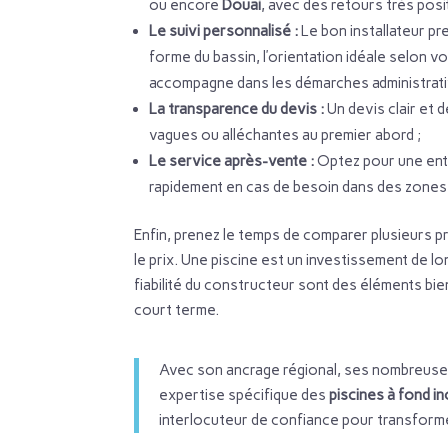
ou encore
Douai
, avec des retours très posit
Le suivi personnalisé :
Le bon installateur pr
forme du bassin, l’orientation idéale selon vo
accompagne dans les démarches administrativ
La transparence du devis :
Un devis clair et 
vagues ou alléchantes au premier abord ;
Le service après-vente :
Optez pour une entr
rapidement en cas de besoin dans des zon
Enfin, prenez le temps de comparer plusieurs p
le prix. Une piscine est un investissement de long
fiabilité du constructeur sont des éléments b
court terme.
Avec son ancrage régional, ses nombreuses
expertise spécifique des
piscines à fond in
interlocuteur de confiance pour transformer