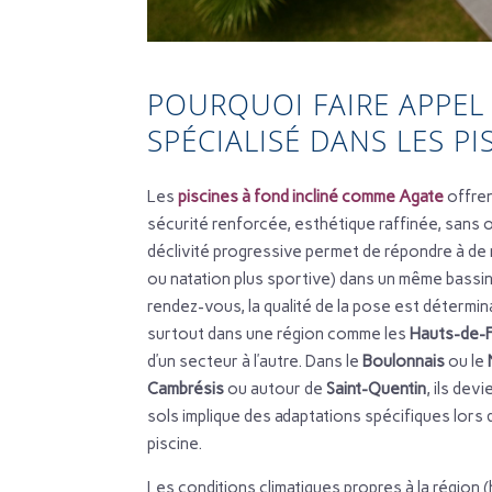
POURQUOI FAIRE APPEL
SPÉCIALISÉ DANS LES PI
Les
piscines à fond incliné comme Agate
offren
sécurité renforcée, esthétique raffinée, sans 
déclivité progressive permet de répondre à de 
ou natation plus sportive) dans un même bassi
rendez-vous, la qualité de la pose est détermina
surtout dans une région comme les
Hauts-de-
d’un secteur à l’autre. Dans le
Boulonnais
ou le
Cambrésis
ou autour de
Saint-Quentin
, ils dev
sols implique des adaptations spécifiques lors 
piscine.
Les conditions climatiques propres à la région 