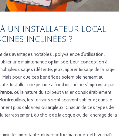
 À UN INSTALLATEUR LOCAL
SCINES INCLINÉES ?
t des avantages notables : polyvalence d’utilisation,
oublier une maintenance optimisée. Leur conception à
multiples usages (détente, jeux, apprentissage de la nage
n. Mais pour que ces bénéfices soient pleinement au
nte. Installer une piscine à fond incliné ne s’improvise pas,
France
, où la nature du sol peut varier considérablement
Montreuillois
, les terrains sont souvent sableux ; dans le
iennent plus calcaires ou argileux. Chacun de ces types de
du terrassement, du choix de la coque ou de l’ancrage de la
(humidité importante, pluviométrie marquée, gel hivernal)