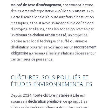
majoré de taxe d’aménagement
, notamment la zone
dite « Porte métropolitaine », où le taux atteint 12 %.
Cette fiscalité locale s’ajoute aux frais d’instruction
classiques, et peut avoir un impact sur le coût global
du projet.Par ailleurs, dans les zones couvertes par
un
réseau de chaleur urbain classé
, un projet de
piscine avec local technique chauffé ou annexe
d’habitation pourrait se voir imposer un
raccordement
obligatoire
au réseau si les installations dépassent un
certain seuil de puissance.
CLÔTURES, SOLS POLLUÉS ET
ÉTUDES ENVIRONNEMENTALES
Depuis 2024,
toute clôture installée à Lille
est
soumise à
déclaration préalable
, ce qui inclut les
clôtures de jardin installées autour des piscines.